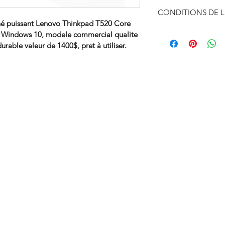
1400$, pret à utiliser
Garantie 90 jours en
CONDITIONS DE L
né puissant Lenovo Thinkpad T520 Core 
Livraison gratuite 
, Windows 10, modele commercial qualite 
urable valeur de 1400$, pret à utiliser. 