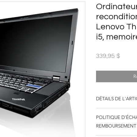
Ordinateur
reconditio
Lenovo Th
i5, memoir
Prix
339,95 $
R
DÉTAILS DE L'ART
Ordinateur portable
POLITIQUE D'ÉCH
Thinkpad T520 Core 
po, Windows 10, mo
REMBOURSEMENT
professionnelle Leno