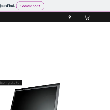
jourd'hui.
Commencez
aison gratuite