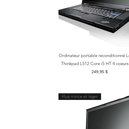
Ordinateur portable reconditionné 
Thinkpad L512 Core i5 HT 4 coeurs 
Prix
249,95 $
Plus mince et léger