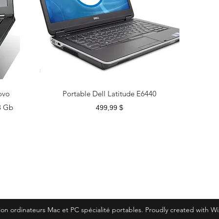
ovo
Portable Dell Latitude E6440
8 Gb
Prix
499,99 $
on ordinateurs Mac et PC spécialité portables. Proudly created with W